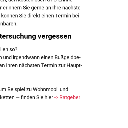
r erin­nern Sie ger­ne an Ihre nächs­te
kön­nen Sie direkt einen Ter­min bei
inbaren.
ntersuchung vergessen
llen so?
en und irgend­wann einen Buß­geld­be­
ig an Ihren nächs­ten Ter­min zur Haupt­
 zum Bei­spiel zu Wohn­mo­bil und
ket­ten — fin­den Sie hier
-> Rat­ge­ber