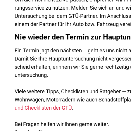
rungs­ser­vice zu nut­zen. Mel­den Sie sich an und wi
Unter­su­chung bei dem GTÜ-Part­ner. Im Anschluss 
einem der Part­ner für Ihr Auto bzw. Fahr­zeug vere
Nie wieder den Termin zur Hauptu
Ein Ter­min jagt den nächs­ten … geht es uns nicht a
Damit Sie Ihre Haupt­un­ter­su­chung nicht ver­ges­s
scheid erhal­ten, erin­nern wir Sie ger­ne recht­zei­t
un­ter­su­chung.
Vie­le wei­te­re Tipps, Check­lis­ten und Rat­ge­ber —
Wohn­wa­gen, Motor­rä­dern wie auch Schad­stoff­pla­
und Check­lis­ten der GTÜ
.
Bei Fra­gen hel­fen wir Ihnen ger­ne wei­ter.