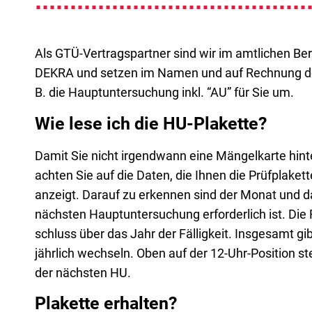
Als GTÜ-Ver­trags­part­ner sind wir im amt­li­chen B
DEKRA und set­zen im Namen und auf Rech­nung der 
B. die Haupt­un­ter­su­chung inkl. “AU” für Sie um.
Wie lese ich die HU-Plakette?
Damit Sie nicht irgend­wann eine Män­gel­kar­te hin­te
ach­ten Sie auf die Daten, die Ihnen die Prüf­pla­ket­
anzeigt. Dar­auf zu erken­nen sind der Monat und da
nächs­ten Haupt­un­ter­su­chung erfor­der­lich ist. Die
schluss über das Jahr der Fäl­lig­keit. Ins­ge­samt gi
jähr­lich wech­seln. Oben auf der 12-Uhr-Posi­ti­on s
der nächs­ten HU.
Plakette erhalten?