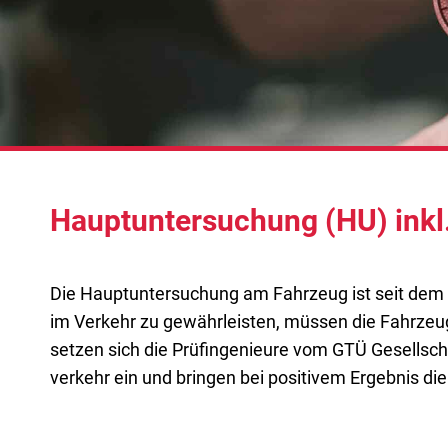
Hauptuntersuchung (HU) ink
Die Haupt­un­ter­su­chung am Fahr­zeug ist seit dem 
im Ver­kehr zu gewähr­leis­ten, müs­sen die Fahr­zeu
set­zen sich die Prüf­in­ge­nieu­re vom GTÜ Gesell­sc
ver­kehr ein und brin­gen bei posi­ti­vem Ergeb­nis die 