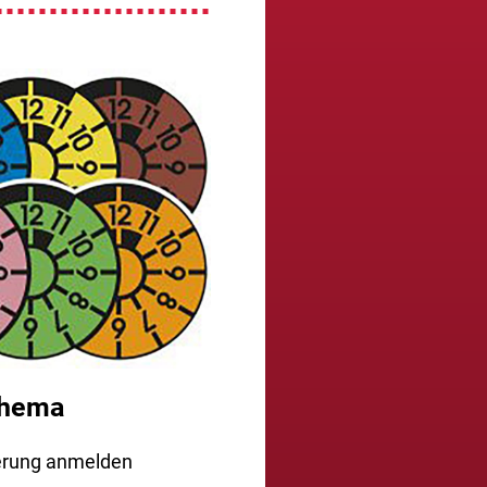
Thema
e­rung anmelden