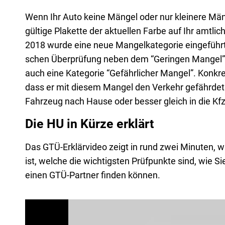
Wenn Ihr Auto kei­ne Män­gel oder nur klei­ne­re Mä
gül­ti­ge Pla­ket­te der aktu­el­len Far­be auf Ihr amt­
2018 wur­de eine neue Man­gel­ka­te­go­rie ein­ge­führt
schen Über­prü­fung neben dem “Gerin­gen Man­gel”
auch eine Kate­go­rie “Gefähr­li­cher Man­gel”. Kon­kre
dass er mit die­sem Man­gel den Ver­kehr gefähr­det
Fahr­zeug nach Hau­se oder bes­ser gleich in die Kfz
Die HU in Kürze erklärt
Das GTÜ-Erklär­vi­deo zeigt in rund zwei Minu­ten, wi
ist, wel­che die wich­tigs­ten Prüf­punk­te sind, wie Si
einen GTÜ-Part­ner fin­den können.