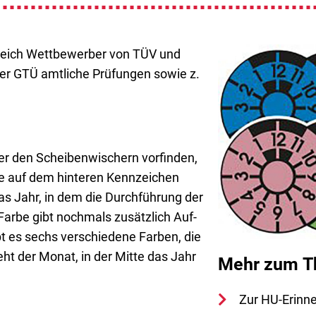
ereich Wett­be­wer­ber von TÜV und
GTÜ amt­li­che Prü­fun­gen sowie z.
r den Schei­ben­wi­schern vor­fin­den,
te auf dem hin­te­ren Kenn­zei­chen
s Jahr, in dem die Durch­füh­rung der
 Far­be gibt noch­mals zusätz­lich Auf­
bt es sechs ver­schie­de­ne Far­ben, die
teht der Monat, in der Mit­te das Jahr
Mehr zum 
Zur HU-Erin­n