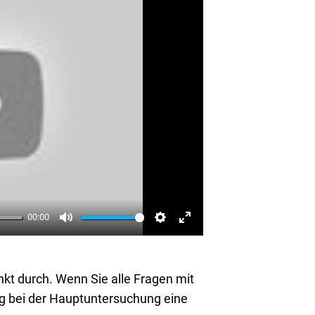
00:00
Mute
Settings
Enter fullscreen
kt durch. Wenn Sie alle Fra­gen mit
 bei der Haupt­un­ter­su­chung eine