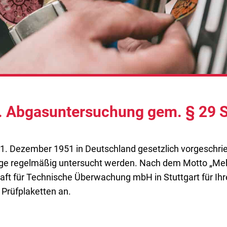
l. Abgasuntersuchung gem. § 29
1. Dezem­ber 1951 in Deutsch­land gesetz­lich vor­ge­schrie
­ge regel­mä­ßig unter­sucht wer­den. Nach dem Mot­to „Mehr
haft für Tech­ni­sche Über­wa­chung mbH in Stutt­gart für Ihr
Prüf­pla­ket­ten an.