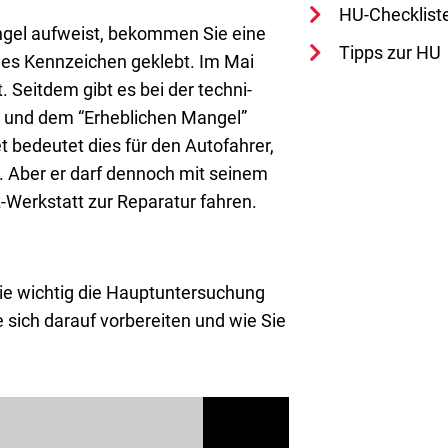
HU-Check­lis­t
n­gel auf­weist, bekom­men Sie eine
Tipps zur HU
li­ches Kenn­zei­chen geklebt. Im Mai
. Seit­dem gibt es bei der tech­ni­
 und dem “Erheb­li­chen Man­gel”
t bedeu­tet dies für den Auto­fah­rer,
. Aber er darf den­noch mit sei­nem
-Werk­statt zur Repa­ra­tur fahren.
e wich­tig die Haupt­un­ter­su­chung
e sich dar­auf vor­be­rei­ten und wie Sie