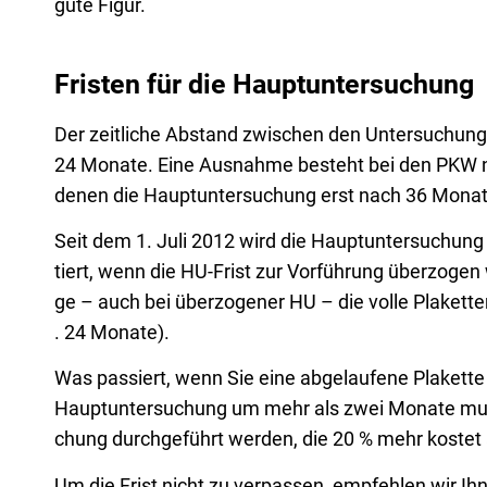
gute Figur.
Fristen für die Hauptuntersuchung
Der zeit­li­che Abstand zwi­schen den Unter­su­chun­
24 Mona­te. Eine Aus­nah­me besteht bei den PKW na
denen die Haupt­un­ter­su­chung erst nach 36 Mona­ten
Seit dem 1. Juli 2012 wird die Haupt­un­ter­su­chung
tiert, wenn die HU-Frist zur Vor­füh­rung über­zo­gen
ge – auch bei über­zo­ge­ner HU – die vol­le Pla­ket­t
. 24 Monate).
Was pas­siert, wenn Sie eine abge­lau­fe­ne Pla­ket­t
Haupt­un­ter­su­chung um mehr als zwei Mona­te muss 
chung durch­ge­führt wer­den, die 20 % mehr kos­tet 
Um die Frist nicht zu ver­pas­sen, emp­feh­len wir Ih