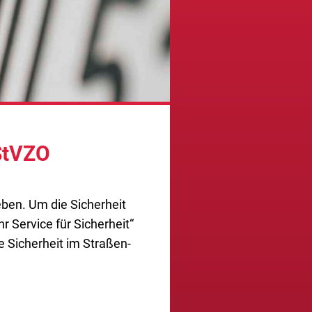
 StVZO
­ben. Um die Sicher­heit
 Ser­vice für Sicher­heit“
e Sicher­heit im Stra­ßen­