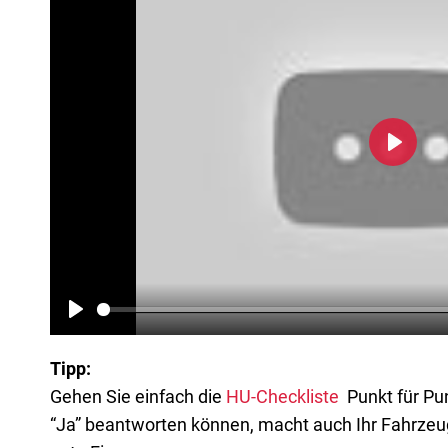
Play
Play
Tipp:
Gehen Sie ein­fach die
HU-Check­lis­te
Punkt für Pun
“Ja” beant­wor­ten kön­nen, macht auch Ihr Fahr­zeug