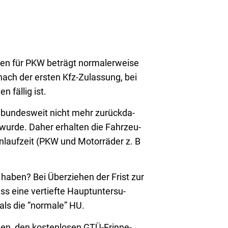
gen für PKW beträgt nor­ma­ler­wei­se
ch der ers­ten Kfz-Zulas­sung, bei
 fäl­lig ist.
 bun­des­weit nicht mehr zurück­da­
 wur­de. Daher erhal­ten die Fahr­zeu­
en­lauf­zeit (PKW und Motor­rä­der z. B
e haben? Bei Über­zie­hen der Frist zur
eine ver­tief­te Haupt­un­ter­su­
als die “nor­ma­le” HU.
nen, den kos­ten­lo­sen GTÜ-Erin­ne­